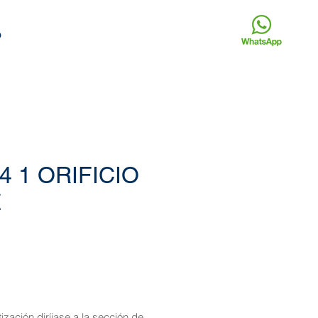
o
4 1 ORIFICIO
E
tización diríjase a la sección de