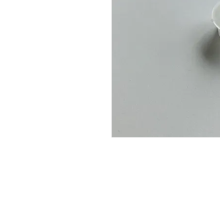
C.
300 784 9474
300 620 1860
317 320 1083