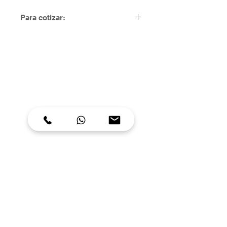
Para cotizar:
Para solicitar una cotización diríjase
a la sección de contacto y en su
mensaje ingrese el nombre o SKU
del ítem
300 784 9474
C.
300 620 1860
317 320 1083
604 491 1930
T.
comercial@optiformas.co
E.
Carrera 64 # 35-35
D.
Itagüí -
Antioquia - Colombia
Sistema de gestión