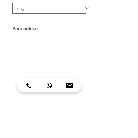
Para cotizar:
Para solicitar una cotización diríjase
a la sección de contacto y en su
mensaje ingrese el nombre o SKU
del ítem
300 784 9474
C.
300 620 1860
317 320 1083
604 491 1930
T.
comercial@optiformas.co
E.
Carrera 64 # 35-35
D.
Itagüí -
Antioquia - Colombia