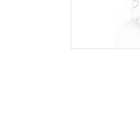
C.
300 784 9474
300 620 1860
317 320 1083
T.
604 491 1930
E.
comercial@optiformas.co
D.
Carrera 64 # 35-35
Itagüí -
Antioquia - Colombia