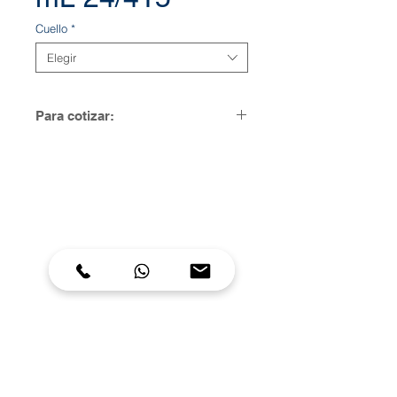
Cuello
*
Elegir
Para cotizar:
Para solicitar una cotización diríjase
a la sección de contacto y en su
mensaje ingrese el nombre o SKU
del ítem
300 784 9474
C.
300 620 1860
317 320 1083
604 491 1930
T.
comercial@optiformas.co
E.
Carrera 64 # 35-35
D.
Itagüí -
Antioquia - Colombia